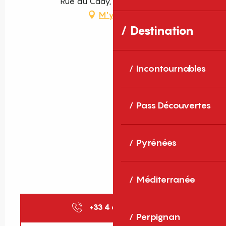
Rue du Cady, 66820 Casteil
M'y rendre
Destination
Incontournables
Pass Découvertes
Pyrénées
Méditerranée
+33 4 68 05 67
▒▒
Perpignan