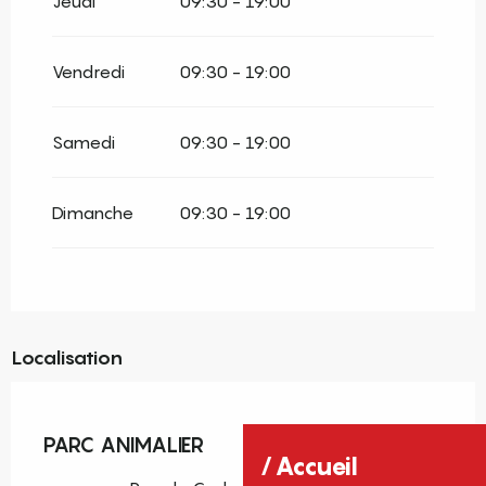
Jeudi
09:30 - 19:00
Du
24 août 2026
au
1 novembre 2026
Vendredi
09:30 - 19:00
Du
2 novembre 2026
au
18 décembre
2026
Samedi
09:30 - 19:00
Du
19 décembre 2026
au
3 janvier
2027
Dimanche
09:30 - 19:00
Localisation
Pass découverte
PARC ANIMALIER
Accueil