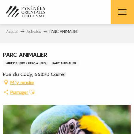
Aller
au
contenu
principal
Accueil
Activités
PARC ANIMALIER
Pass découverte
PARC ANIMALIER
AIRE DE JEUX / PARC À JEUX
PARC ANIMALIER
Rue du Cady, 66820 Casteil
M'y rendre
Ajouter aux favoris
Partager