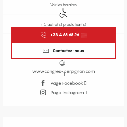
Voir les horaires
Accès handicapés
+ 1 autre(s) prestation(s)
+33 4 68 68 26
▒▒
Contactez-nous
www.congres-perpignan.com
Page Facebook
Page Instagram
Description