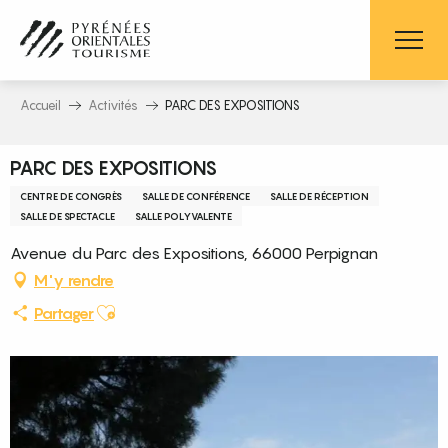
Aller
au
contenu
principal
Accueil
Activités
PARC DES EXPOSITIONS
PARC DES EXPOSITIONS
CENTRE DE CONGRÈS
SALLE DE CONFÉRENCE
SALLE DE RÉCEPTION
SALLE DE SPECTACLE
SALLE POLYVALENTE
Avenue du Parc des Expositions, 66000 Perpignan
M'y rendre
Ajouter aux favoris
Partager