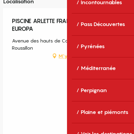
Localisation
Incontournables
PISCINE ARLETTE FRANCO - BASSIN
Pass Découvertes
EUROPA
Avenue des hauts de Canet, 66140 Canet-en-
Pyrénées
Roussillon
M'y rendre
Méditerranée
Perpignan
Plaine et piémonts
Voir les destinations