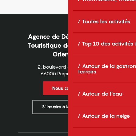
Toutes les activités
Agence de Développement
Top 10 des activités
Touristique des Pyrénées-
Orientales
Autour de la gastron
2, boulevard des Pyrénées
terroirs
66005 Perpignan Cedex
Nous contacter
Autour de l'eau
S'inscrire à la newsletter
Autour de la neige