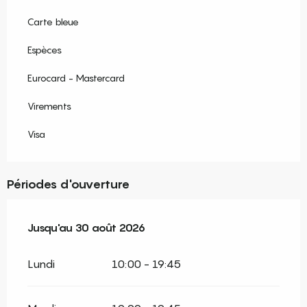
Carte bleue
Espèces
Eurocard - Mastercard
Virements
Visa
Périodes d'ouverture
Du
Jusqu'au
27 juillet 2026
30 août 2026
au
30 août 2026
Lundi
10:00 - 19:45