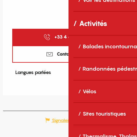
Activités
+33 4 68 86 72
▒▒
Balades incontourna
Contactez-nous
Randonnées pédestr
Langues parlées
Langues parlées
Vélos
Sites touristiques
Signaler une erreur
Thermalisme, Thalas