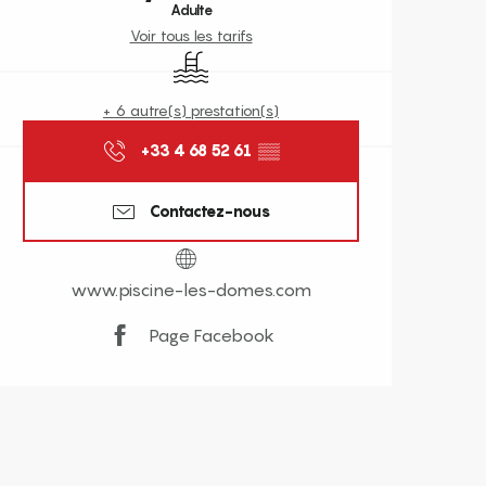
Adulte
Voir tous les tarifs
Piscine
+ 6 autre(s) prestation(s)
+33 4 68 52 61
▒▒
Contactez-nous
www.piscine-les-domes.com
Page Facebook