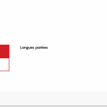
Langues parlées
Langues parlées