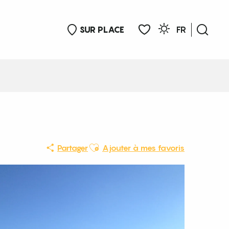
SUR PLACE
FR
Rech
Voir les favoris
Ajouter aux favoris
Partager
Ajouter à mes favoris