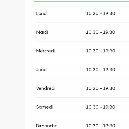
Du
5 janvier 2026
au
20 février 2026
Lundi
10:30 - 19:30
Du
21 février 2026
au
8 mars 2026
Mardi
10:30 - 19:30
Du
9 mars 2026
au
17 avril 2026
Mercredi
10:30 - 19:30
Du
18 avril 2026
au
3 mai 2026
Jeudi
10:30 - 19:30
Du
4 mai 2026
au
3 juillet 2026
Vendredi
10:30 - 19:30
Du
1 septembre 2026
au
16 octobre 202
Samedi
10:30 - 19:30
Du
17 octobre 2026
au
31 décembre 202
Dimanche
10:30 - 19:30
Du
2 novembre 2026
au
18 décembre 20