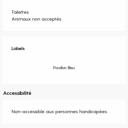
Toilettes
Animaux non acceptés
Offres de prestations
Labels
Labels
Pavillon Bleu
Accessibilité
Non-accessible aux personnes handicapées