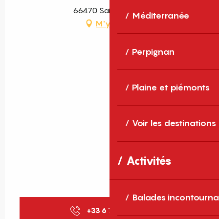
66470 Sainte-Marie
Méditerranée
M'y rendre
Perpignan
Plaine et piémonts
Voir les destinations
Activités
Balades incontourna
+33 6 76 38 20
▒▒