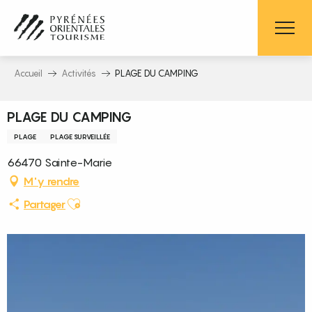
Aller
au
contenu
principal
Accueil
Activités
PLAGE DU CAMPING
PLAGE DU CAMPING
PLAGE
PLAGE SURVEILLÉE
66470 Sainte-Marie
M'y rendre
Ajouter aux favoris
Partager