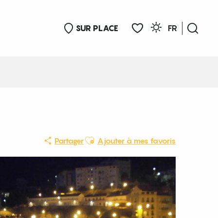
SUR PLACE
FR
Rech
Voir les favoris
Ajouter aux favoris
Partager
Ajouter à mes favoris