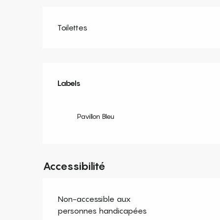
Toilettes
Offres de prestation
Labels
Labels
Pavillon Bleu
Accessibilité
Non-accessible aux
personnes handicapées