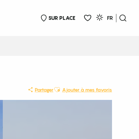
SUR PLACE
FR
Rech
Voir les favoris
Ajouter aux favoris
Partager
Ajouter à mes favoris