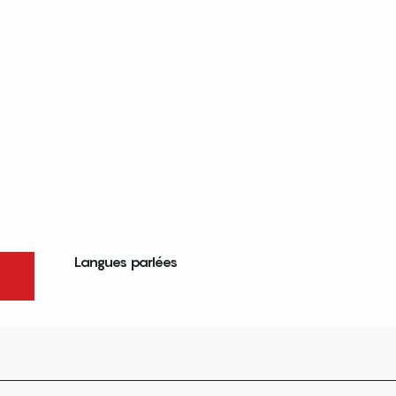
Langues parlées
Langues parlées