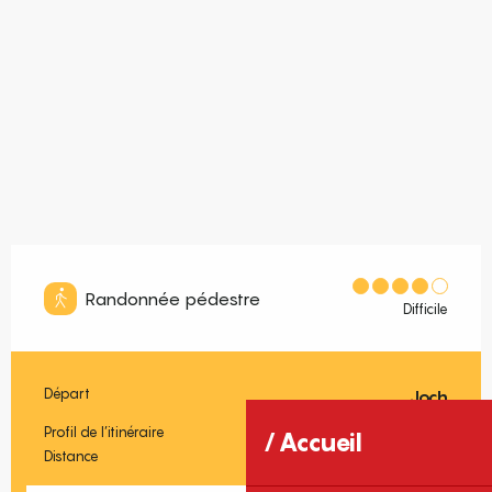
Randonnée pédestre
Difficile
Départ
Joch
Informations pratiques
Profil de l’itinéraire
Boucle
Accueil
Distance
8.5 km