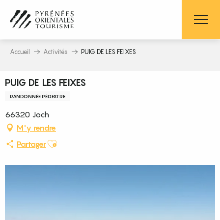
Aller
au
contenu
principal
Accueil
Activités
PUIG DE LES FEIXES
PUIG DE LES FEIXES
RANDONNÉE PÉDESTRE
66320 Joch
M'y rendre
Ajouter aux favoris
Partager