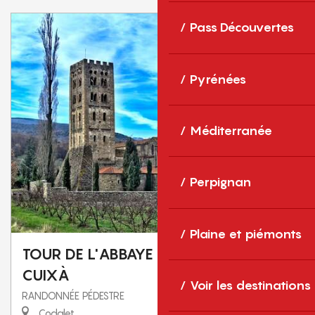
Pass Découvertes
Pyrénées
Méditerranée
Perpignan
Plaine et piémonts
TOUR DE L'ABBAYE SAINT-MICHEL DE
CUIXÀ
Voir les destinations
RANDONNÉE PÉDESTRE
Codalet