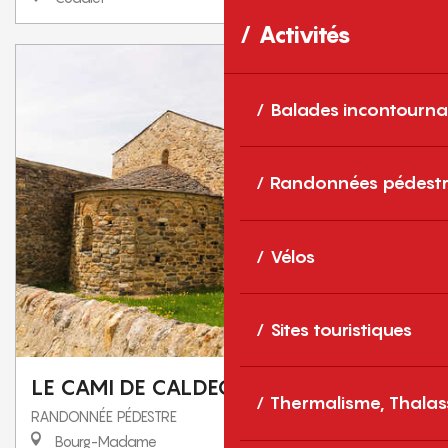
Activités
Balades incontourna
Randonnées pédestr
Vélos
Sites touristiques
LE CAMI DE CALDEGUES
Thermalisme, Thalas
RANDONNÉE PÉDESTRE
Bourg-Madame