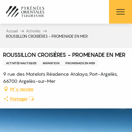
Aller
au
contenu
principal
Accueil
Activités
ROUSSILLON CROISIÈRES - PROMENADE EN MER
ROUSSILLON CROISIÈRES - PROMENADE EN MER
ACTIVITÉS NAUTIQUES
ANIMATION
PROMENADE EN MER
9 rue des Matelots Résidence Atalaya, Port-Argelès,
66700 Argelès-sur-Mer
M'y rendre
Ajouter aux favoris
Partager