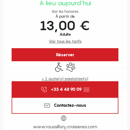
A lieu aujourd'hui
Voir les horaires
À partir de
13,00 €
Adulte
Voir tous les tarifs
Réserver
Accès handicapés
Animaux acceptés
+ 1 autre(s) prestation(s)
+33 4 48 90 09
▒▒
Contactez-nous
www.roussillon-croisieres.com