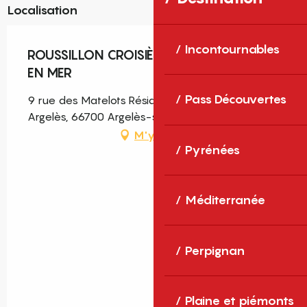
Localisation
Incontournables
ROUSSILLON CROISIÈRES - PROMENADE
EN MER
Pass Découvertes
9 rue des Matelots Résidence Atalaya, Port-
Argelès, 66700 Argelès-sur-Mer
M'y rendre
Pyrénées
Méditerranée
Perpignan
Plaine et piémonts