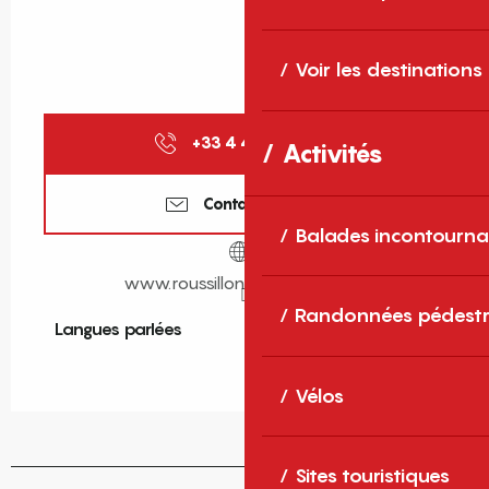
Voir les destinations
+33 4 48 90 09
▒▒
Activités
Contactez-nous
Balades incontourna
www.roussillon-croisieres.com
Randonnées pédestr
Langues parlées
Langues parlées
Vélos
Sites touristiques