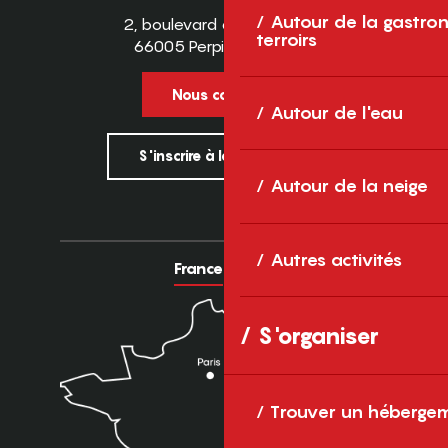
Autour de la gastron
2, boulevard des Pyrénées
terroirs
66005 Perpignan Cedex
Nous contacter
Autour de l'eau
S'inscrire à la newsletter
Autour de la neige
Autres activités
France
Europe
S'organiser
Trouver un héberge