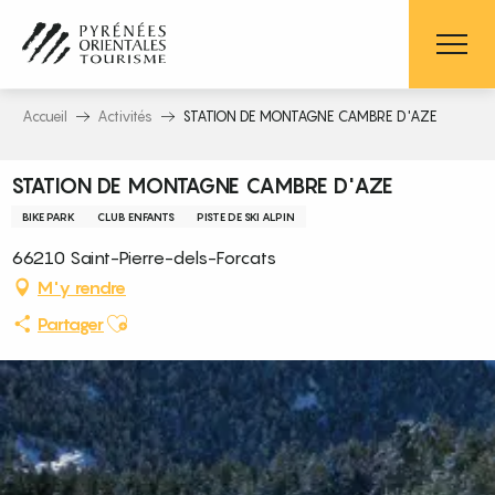
Aller
au
contenu
principal
Accueil
Activités
STATION DE MONTAGNE CAMBRE D'AZE
STATION DE MONTAGNE CAMBRE D'AZE
BIKE PARK
CLUB ENFANTS
PISTE DE SKI ALPIN
66210 Saint-Pierre-dels-Forcats
M'y rendre
Ajouter aux favoris
Partager