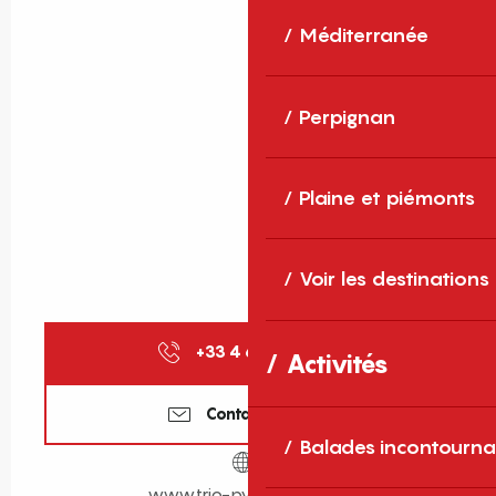
Méditerranée
Perpignan
Plaine et piémonts
Voir les destinations
+33 4 68 04 25
▒▒
Activités
Contactez-nous
Balades incontourna
www.trio-pyrenees.com