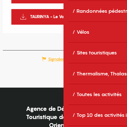
Randonnées pédestr
TAURINYA - Le Vall Panera - Web
Vélos
Sites touristiques
Signaler une erreur
Thermalisme, Thalas
Toutes les activités
Agence de Développement
Top 10 des activités
Touristique des Pyrénées-
Orientales