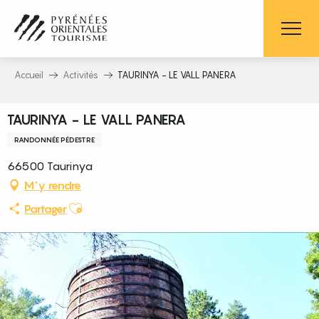
Aller
au
contenu
principal
Accueil
Activités
TAURINYA - LE VALL PANERA
TAURINYA - LE VALL PANERA
RANDONNÉE PÉDESTRE
66500 Taurinya
M'y rendre
Ajouter aux favoris
Partager