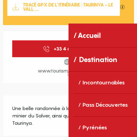
Documentation
TRACÉ GPX DE L'ITINÉRAIRE : TAURINYA - LE
SECTIO
VALL ...
Accueil
Ouverture et coordonnées
+33 4 68 05 41
▒▒
Destination
www.tourisme-canigo.com
Incontournables
Description
Pass Découvertes
Une belle randonnée à la découverte du site 
minier du Salver, ainsi que du patrimoine de 
Taurinya.
Pyrénées