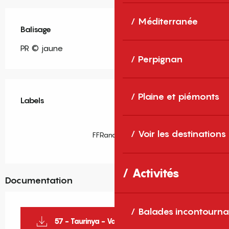
Méditerranée
Balisage
PR © jaune
Perpignan
Offres de prestations
Plaine et piémonts
Labels
Labels
Voir les destinations
FFRandonnée
Activités
Documentation
Balades incontourna
57 - Taurinya - Vall Panera