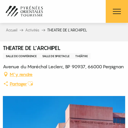
Aller
au
contenu
principal
Accueil
Activités
THEATRE DE L'ARCHIPEL
THEATRE DE L'ARCHIPEL
SALLE DE CONFÉRENCE
SALLE DE SPECTACLE
THÉÂTRE
Avenue du Maréchal Leclerc, BP 90937, 66000 Perpignan
M'y rendre
Ajouter aux favoris
Partager