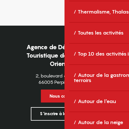
Thermalisme, Thalas
Toutes les activités
Agence de Développement
Top 10 des activités
Touristique des Pyrénées-
Orientales
Autour de la gastron
2, boulevard des Pyrénées
terroirs
66005 Perpignan Cedex
Nous contacter
Autour de l'eau
S'inscrire à la newsletter
Autour de la neige