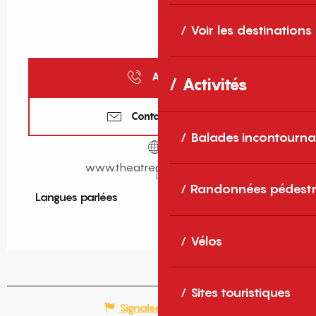
Voir les destinations
Appeler
Activités
Contactez-nous
Balades incontourna
www.theatredelarchipel.org
Randonnées pédestr
Langues parlées
Langues parlées
Vélos
Sites touristiques
Signaler une erreur