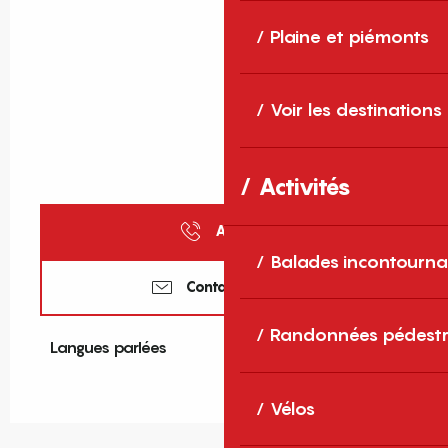
Plaine et piémonts
Voir les destinations
Activités
Appeler
Balades incontourna
Contactez-nous
Randonnées pédestr
Langues parlées
Langues parlées
Vélos