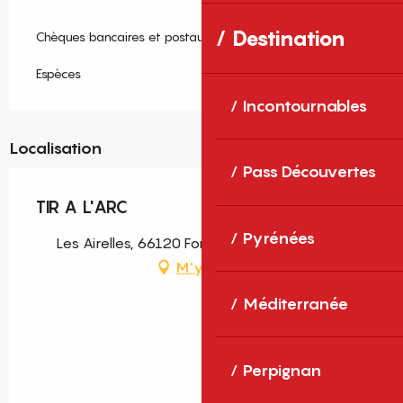
Destination
Chèques bancaires et postaux
Espèces
Incontournables
Localisation
Pass Découvertes
TIR A L'ARC
Pyrénées
Les Airelles, 66120 Font-Romeu-Odeillo-Via
M'y rendre
Méditerranée
Perpignan