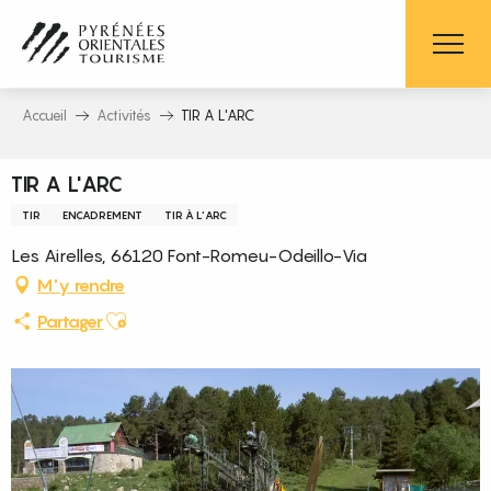
Aller
au
contenu
principal
Accueil
Activités
TIR A L'ARC
TIR A L'ARC
TIR
ENCADREMENT
TIR À L’ARC
Les Airelles, 66120 Font-Romeu-Odeillo-Via
M'y rendre
Ajouter aux favoris
Partager