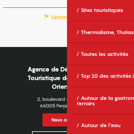
Sites touristiques
Signaler une erreur
Thermalisme, Thalas
Toutes les activités
Agence de Développement
Top 10 des activités
Touristique des Pyrénées-
Orientales
Autour de la gastron
2, boulevard des Pyrénées
terroirs
66005 Perpignan Cedex
Nous contacter
Autour de l'eau