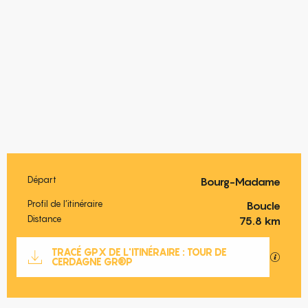
Départ
Bourg-Madame
Informations pratiques
Profil de l’itinéraire
Boucle
Distance
75.8 km
Documentation
TRACÉ GPX DE L'ITINÉRAIRE : TOUR DE
SECTIO
CERDAGNE GR®P