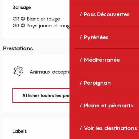
Balisage
Pass Découvertes
GR © Blanc et rouge
GR © Pays jaune et rouge
Pyrénées
Prestations
Méditerranée
Animaux acceptés
Perpignan
Afficher toutes les prestations
Plaine et piémonts
Offres de prestations
Voir les destinations
Labels
Labels