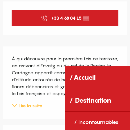
Ouverture et coordonnées
+33 4 68 04 15
▒▒
Description
À qui découvre pour la première fois ce territoire, 
en arrivant d’Enveitg ou du col de la Perche, la 
Cerdagne apparaît comme une très large vallée 
Accueil
d’altitude entourée de hautes montagnes aux 
flancs débonnaires et gorgés de soleil. Elle est à 
la fois française et espagnole : donc catalane !...
Destination
Lire la suite
Incontournables