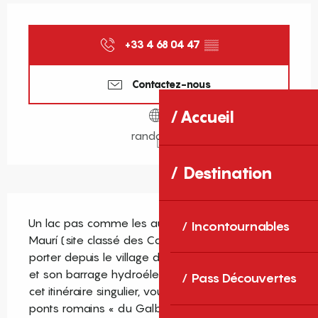
Ouverture et coordonnées
+33 4 68 04 47
▒▒
Contactez-nous
Accueil
rando66.fr
Destination
Description
Un lac pas comme les autres. Face à la Serra de 
Incontournables
Maurí (site classé des Camporells), laissez-vous 
porter depuis le village de Réal vers Puyvalador 
et son barrage hydroélectrique. En parcourant 
Pass Découvertes
cet itinéraire singulier, vous pourrez traverser les 
ponts romains « du Galbe » et observer les 