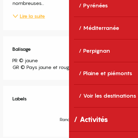
nombreuses...
Pyrénées
Lire la suite
Méditerranée
Balisage
Perpignan
PR © jaune
GR © Pays jaune et rouge
Plaine et piémonts
Offres de prestations
Voir les destinations
Labels
Labels
Activités
Rando66