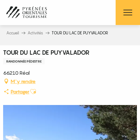
Aller
au
contenu
principal
Accueil
Activités
TOUR DU LAC DE PUYVALADOR
TOUR DU LAC DE PUYVALADOR
RANDONNÉE PÉDESTRE
66210 Réal
M'y rendre
Ajouter aux favoris
Partager