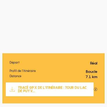
Départ
Réal
Informations pratiques
Profil de l’itinéraire
Boucle
Distance
7.1 km
Documentation
TRACÉ GPX DE L'ITINÉRAIRE : TOUR DU LAC
SECTIO
DE PUYV...