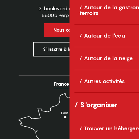
Autour de la gastron
2, boulevard des Pyrénées
terroirs
66005 Perpignan Cedex
Nous contacter
Autour de l'eau
S'inscrire à la newsletter
Autour de la neige
Autres activités
France
Europe
S'organiser
Trouver un héberge