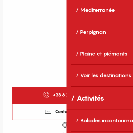
Méditerranée
Perpignan
Plaine et piémonts
Voir les destinations
+33 6 12 26 59
▒▒
Activités
Contactez-nous
Balades incontourna