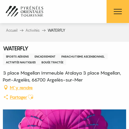
Aller
au
contenu
principal
Accueil
Activités
WATERFLY
WATERFLY
SPORTS AÉRIENS
ENCADREMENT
PARACHUTISME ASCENSIONNEL
ACTIVITÉS NAUTIQUES
BOUÉE TRACTÉE
3 place Magellan Immeuble Atalaya 3 place Magellan,
Port-Argelès, 66700 Argelès-sur-Mer
M'y rendre
Ajouter aux favoris
Partager