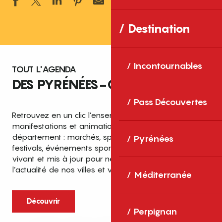
Ajouter aux 
Destination
Incontournables
TOUT L'AGENDA
DES PYRÉNÉES-ORIENTALES
Pass Découvertes
Retrouvez en un clic l’ensemble des fêtes,
manifestations et animations recensées dans le
département : marchés, spectacles, expositions,
Pyrénées
festivals, événements sportifs et culturels… un agenda
vivant et mis à jour pour ne rien manquer de
l’actualité de nos villes et villages.
Méditerranée
Découvrir
Perpignan