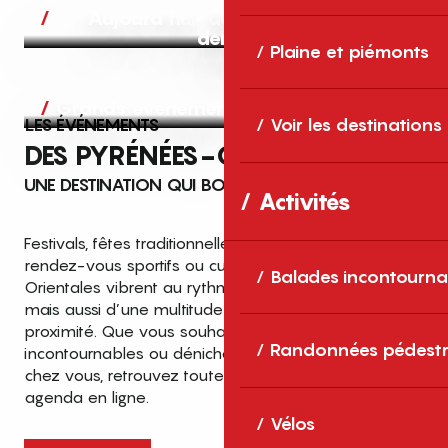
Aujourd’hui, demain et après-
demain
Plaine et piémonts
Grands événements
LES ÉVÉNEMENTS
Voir les destinations
DES PYRÉNÉES-ORIENTALES
UNE DESTINATION QUI BOUGE TOUTE L’ANNÉE
Activités
Festivals, fêtes traditionnelles, concerts, expositions,
rendez-vous sportifs ou culturels… les Pyrénées-
Balades incontourna
Orientales vibrent au rythme de grands temps forts
mais aussi d’une multitude d’événements de
proximité. Que vous souhaitiez vivre les
Top des événements et sorties
Randonnées pédestr
incontournables ou dénicher des sorties près de
en famille
chez vous, retrouvez toutes les infos dans notre
cet été dans les Pyrénées-Orientales
agenda en ligne.
!
Vélos
Entre mer Méditerranée, villages de