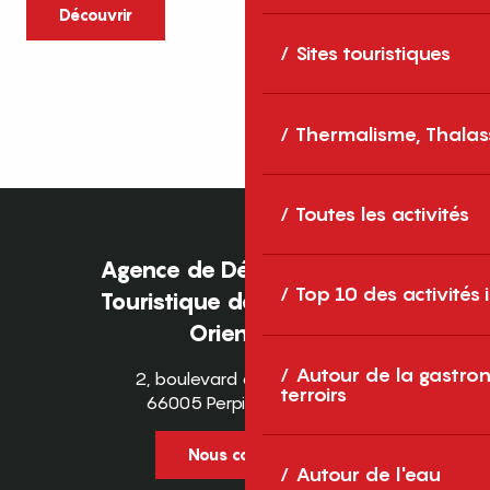
caractère et grands espaces naturels, les
Découvrir
Pyrénées-Orientales sont une destination
Sites touristiques
idéale pour partager des moments en
famille tout au long...
Thermalisme, Thalas
Toutes les activités
Agence de Développement
Top 10 des activités
Touristique des Pyrénées-
Orientales
Autour de la gastron
2, boulevard des Pyrénées
terroirs
66005 Perpignan Cedex
Nous contacter
Autour de l'eau