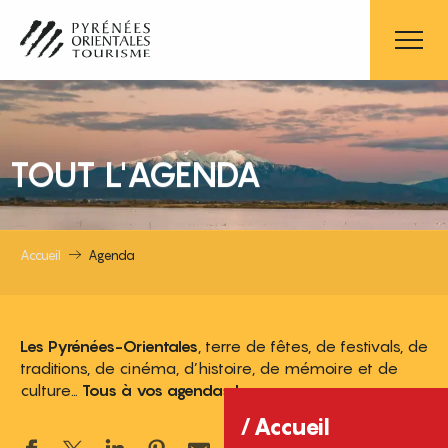
Aller
au
contenu
principal
TOUT L'AGENDA
Accueil
Agenda
Les Pyrénées-Orientales
, terre de fêtes, de festivals, de
traditions, de cinéma, d’histoire, de mémoire et de
culture…
Tous à vos agendas !
Accueil