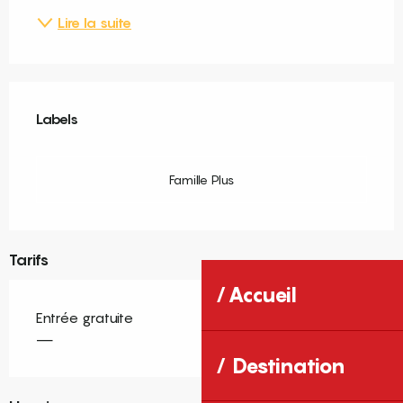
Lire la suite
Offres de prestations
Labels
Labels
Famille Plus
Tarifs
Accueil
Entrée gratuite
—
Destination