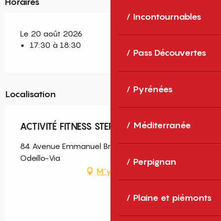
Horaires
Incontournables
Le 20 août 2026
17:30 à 18:30
Pass Découvertes
Pyrénées
Localisation
Méditerranée
ACTIVITÉ FITNESS STEP - JEUDI 20 AOÛT
84 Avenue Emmanuel Brousse, Font-Romeu-
Odeillo-Via
Perpignan
M'y rendre
Plaine et piémonts