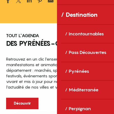
Ajouter aux 
Destination
Incontournables
TOUT L'AGENDA
DES PYRÉNÉES-ORIENTALES
Pass Découvertes
Retrouvez en un clic l’ensemble des fêtes,
manifestations et animations recensées dans le
département : marchés, spectacles, expositions,
Pyrénées
festivals, événements sportifs et culturels… un agenda
vivant et mis à jour pour ne rien manquer de
l’actualité de nos villes et villages.
Méditerranée
Découvrir
Perpignan