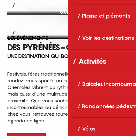
Aujourd’hui, demain et après-
demain
Plaine et piémonts
Grands événements
LES ÉVÉNEMENTS
Voir les destinations
DES PYRÉNÉES-ORIENTALES
UNE DESTINATION QUI BOUGE TOUTE L’ANNÉE
Activités
Festivals, fêtes traditionnelles, concerts, expositions,
rendez-vous sportifs ou culturels… les Pyrénées-
Balades incontourna
Orientales vibrent au rythme de grands temps forts
mais aussi d’une multitude d’événements de
proximité. Que vous souhaitiez vivre les
Top des événements et sorties
Randonnées pédestr
incontournables ou dénicher des sorties près de
en famille
chez vous, retrouvez toutes les infos dans notre
cet été dans les Pyrénées-Orientales
agenda en ligne.
!
Vélos
Entre mer Méditerranée, villages de