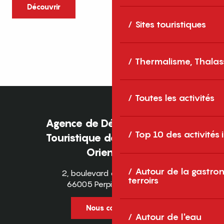
caractère et grands espaces naturels, les
Découvrir
Pyrénées-Orientales sont une destination
Sites touristiques
idéale pour partager des moments en
famille tout au long...
Thermalisme, Thalas
Toutes les activités
Agence de Développement
Top 10 des activités
Touristique des Pyrénées-
Orientales
Autour de la gastron
2, boulevard des Pyrénées
terroirs
66005 Perpignan Cedex
Nous contacter
Autour de l'eau