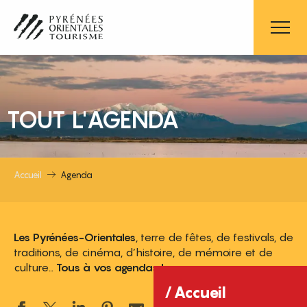
Aller
au
contenu
principal
TOUT L'AGENDA
Accueil
Agenda
Les Pyrénées-Orientales
, terre de fêtes, de festivals, de
traditions, de cinéma, d’histoire, de mémoire et de
culture…
Tous à vos agendas !
Accueil