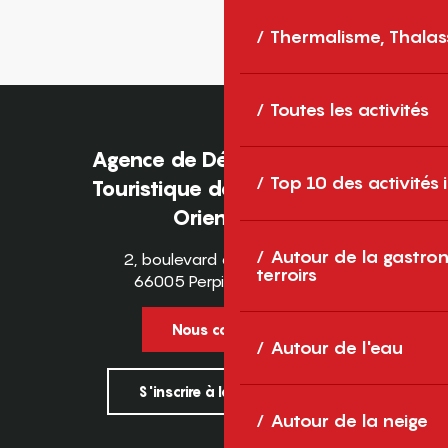
Thermalisme, Thalas
Toutes les activités
Agence de Développement
Top 10 des activités
Touristique des Pyrénées-
Orientales
Autour de la gastron
2, boulevard des Pyrénées
terroirs
66005 Perpignan Cedex
Nous contacter
Autour de l'eau
S'inscrire à la newsletter
Autour de la neige