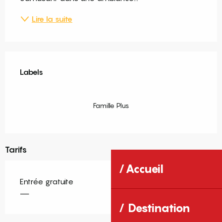
Lire la suite
Offres de prestations
Labels
Labels
Famille Plus
Tarifs
Accueil
Entrée gratuite
—
Destination