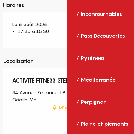
Horaires
Incontournables
Le 6 août 2026
17:30 à 18:30
Pass Découvertes
Pyrénées
Localisation
Méditerranée
ACTIVITÉ FITNESS STEP - JEUDI 6 AOÛT
84 Avenue Emmanuel Brousse, Font-Romeu-
Odeillo-Via
Perpignan
M'y rendre
Plaine et piémonts