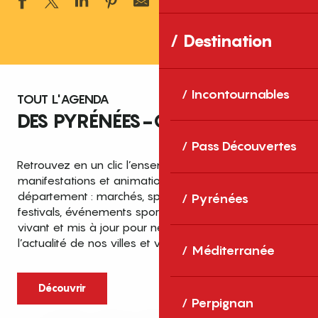
Ajouter aux 
Destination
Incontournables
TOUT L'AGENDA
DES PYRÉNÉES-ORIENTALES
Pass Découvertes
Retrouvez en un clic l’ensemble des fêtes,
manifestations et animations recensées dans le
département : marchés, spectacles, expositions,
Pyrénées
festivals, événements sportifs et culturels… un agenda
vivant et mis à jour pour ne rien manquer de
l’actualité de nos villes et villages.
Méditerranée
Découvrir
Perpignan