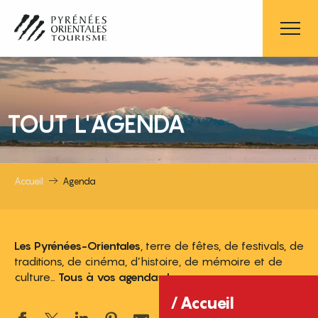
Aller
au
contenu
principal
TOUT L'AGENDA
Accueil
Agenda
Les Pyrénées-Orientales
, terre de fêtes, de festivals, de
traditions, de cinéma, d’histoire, de mémoire et de
culture…
Tous à vos agendas !
Accueil