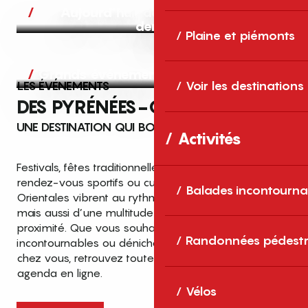
Aujourd’hui, demain et après-
demain
Plaine et piémonts
Grands événements
LES ÉVÉNEMENTS
Voir les destinations
DES PYRÉNÉES-ORIENTALES
UNE DESTINATION QUI BOUGE TOUTE L’ANNÉE
Activités
Festivals, fêtes traditionnelles, concerts, expositions,
rendez-vous sportifs ou culturels… les Pyrénées-
Balades incontourna
Orientales vibrent au rythme de grands temps forts
mais aussi d’une multitude d’événements de
proximité. Que vous souhaitiez vivre les
Top des événements et sorties
Randonnées pédestr
incontournables ou dénicher des sorties près de
en famille
chez vous, retrouvez toutes les infos dans notre
cet été dans les Pyrénées-Orientales
agenda en ligne.
!
Vélos
Entre mer Méditerranée, villages de