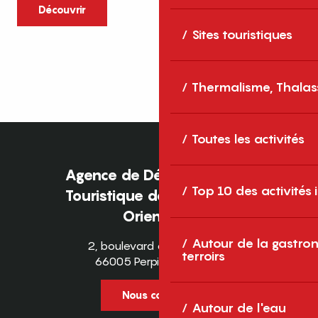
caractère et grands espaces naturels, les
Découvrir
Pyrénées-Orientales sont une destination
Sites touristiques
idéale pour partager des moments en
famille tout au long...
Thermalisme, Thalas
Toutes les activités
Agence de Développement
Top 10 des activités
Touristique des Pyrénées-
Orientales
Autour de la gastron
2, boulevard des Pyrénées
terroirs
66005 Perpignan Cedex
Nous contacter
Autour de l'eau