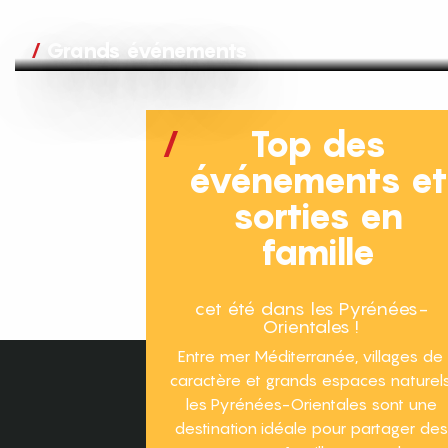
Grands événements
Top des
événements e
sorties en
famille
cet été dans les Pyrénées-
Orientales !
Entre mer Méditerranée, villages de
caractère et grands espaces naturels
les Pyrénées-Orientales sont une
destination idéale pour partager des