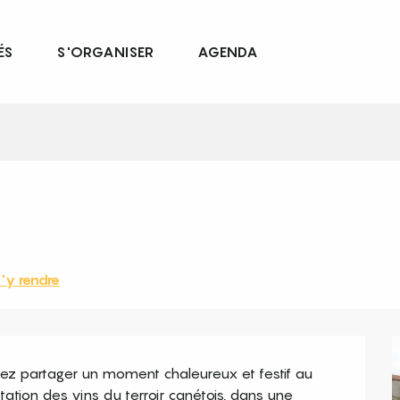
ÉS
S'ORGANISER
AGENDA
'y rendre
nez partager un moment chaleureux et festif au 
ation des vins du terroir canétois, dans une 