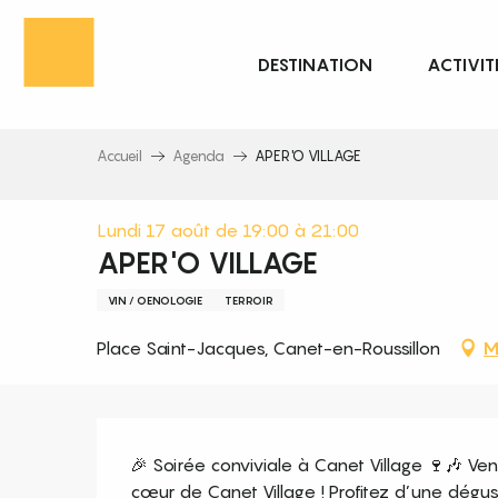
Aller
au
DESTINATION
ACTIVIT
contenu
principal
Accueil
Agenda
APER'O VILLAGE
Lundi 17 août de 19:00 à 21:00
APER'O VILLAGE
VIN / OENOLOGIE
TERROIR
Place Saint-Jacques, Canet-en-Roussillon
M
Description
🎉 Soirée conviviale à Canet Village 🍷🎶 Ve
cœur de Canet Village ! Profitez d’une dégust