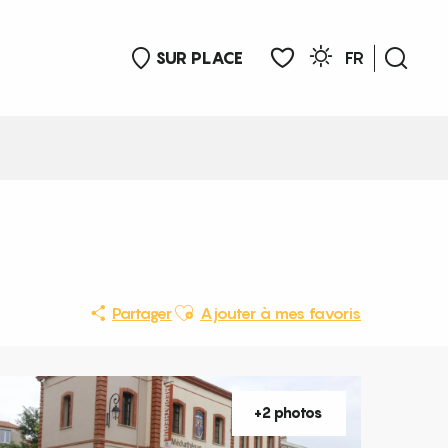
SUR PLACE
FR
Rech
Voir les favoris
Ajouter aux favoris
Partager
Ajouter à mes favoris
+2 photos