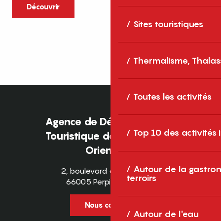
caractère et grands espaces naturels, les
Découvrir
Pyrénées-Orientales sont une destination
Sites touristiques
idéale pour partager des moments en
famille tout au long...
Thermalisme, Thalas
Toutes les activités
Agence de Développement
Top 10 des activités
Touristique des Pyrénées-
Orientales
Autour de la gastron
2, boulevard des Pyrénées
terroirs
66005 Perpignan Cedex
Nous contacter
Autour de l'eau