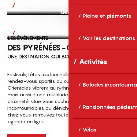
Aujourd’hui, demain et après-
demain
Plaine et piémonts
Grands événements
LES ÉVÉNEMENTS
Voir les destinations
DES PYRÉNÉES-ORIENTALES
UNE DESTINATION QUI BOUGE TOUTE L’ANNÉE
Activités
Festivals, fêtes traditionnelles, concerts, expositions,
rendez-vous sportifs ou culturels… les Pyrénées-
Balades incontourna
Orientales vibrent au rythme de grands temps forts
mais aussi d’une multitude d’événements de
proximité. Que vous souhaitiez vivre les
Top des événements et sorties
Randonnées pédestr
incontournables ou dénicher des sorties près de
en famille
chez vous, retrouvez toutes les infos dans notre
cet été dans les Pyrénées-Orientales
agenda en ligne.
!
Vélos
Entre mer Méditerranée, villages de