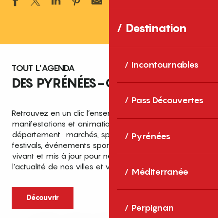
Ajouter aux 
Destination
Incontournables
TOUT L'AGENDA
DES PYRÉNÉES-ORIENTALES
Pass Découvertes
Retrouvez en un clic l’ensemble des fêtes,
manifestations et animations recensées dans le
département : marchés, spectacles, expositions,
Pyrénées
festivals, événements sportifs et culturels… un agenda
vivant et mis à jour pour ne rien manquer de
l’actualité de nos villes et villages.
Méditerranée
Découvrir
Perpignan