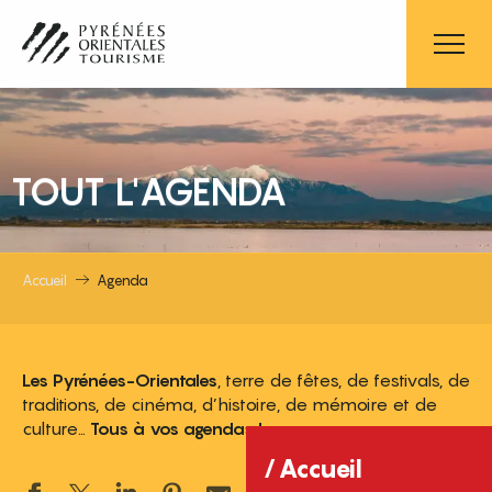
Aller
au
contenu
principal
TOUT L'AGENDA
Accueil
Agenda
Les Pyrénées-Orientales
, terre de fêtes, de festivals, de
traditions, de cinéma, d’histoire, de mémoire et de
culture…
Tous à vos agendas !
Accueil