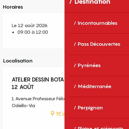
Destination
Horaires
Incontournables
Le 12 août 2026
09:00 à 12:00
Pass Découvertes
Localisation
Pyrénées
ATELIER DESSIN BOTANIQUE - MERCREDI
Méditerranée
12 AOÛT
1 Avenue Professeur Félix Trombe, Font-Romeu-
Odeillo-Via
Perpignan
M'y rendre
Plaine et piémonts