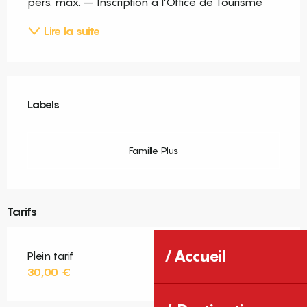
pers. max. – Inscription à l’Office de Tourisme
Lire la suite
Offres de prestations
Labels
Labels
Famille Plus
Tarifs
Accueil
Plein tarif
30,00 €