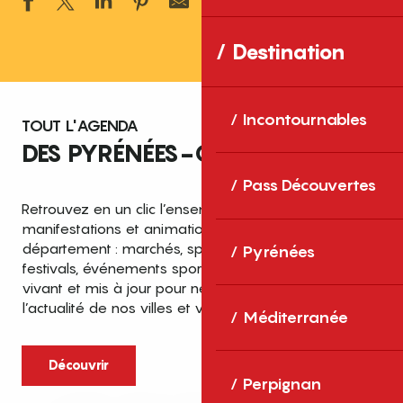
Ajouter aux 
Destination
Incontournables
TOUT L'AGENDA
DES PYRÉNÉES-ORIENTALES
Pass Découvertes
Retrouvez en un clic l’ensemble des fêtes,
manifestations et animations recensées dans le
département : marchés, spectacles, expositions,
Pyrénées
festivals, événements sportifs et culturels… un agenda
vivant et mis à jour pour ne rien manquer de
l’actualité de nos villes et villages.
Méditerranée
Découvrir
Perpignan