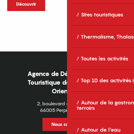
caractère et grands espaces naturels, les
Découvrir
Pyrénées-Orientales sont une destination
Sites touristiques
idéale pour partager des moments en
famille tout au long...
Thermalisme, Thalas
Toutes les activités
Agence de Développement
Top 10 des activités
Touristique des Pyrénées-
Orientales
Autour de la gastron
2, boulevard des Pyrénées
terroirs
66005 Perpignan Cedex
Nous contacter
Autour de l'eau