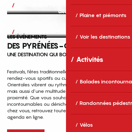
Aujourd’hui, demain et après-
demain
Plaine et piémonts
Grands événements
LES ÉVÉNEMENTS
Voir les destinations
DES PYRÉNÉES-ORIENTALES
UNE DESTINATION QUI BOUGE TOUTE L’ANNÉE
Activités
Festivals, fêtes traditionnelles, concerts, expositions,
rendez-vous sportifs ou culturels… les Pyrénées-
Balades incontourna
Orientales vibrent au rythme de grands temps forts
mais aussi d’une multitude d’événements de
proximité. Que vous souhaitiez vivre les
Top des événements et sorties
Randonnées pédestr
incontournables ou dénicher des sorties près de
en famille
chez vous, retrouvez toutes les infos dans notre
cet été dans les Pyrénées-Orientales
agenda en ligne.
!
Vélos
Entre mer Méditerranée, villages de