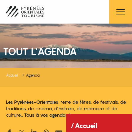
Aller
au
contenu
principal
TOUT L'AGENDA
Accueil
Agenda
Les Pyrénées-Orientales
, terre de fêtes, de festivals, de
traditions, de cinéma, d’histoire, de mémoire et de
culture…
Tous à vos agendas !
Accueil