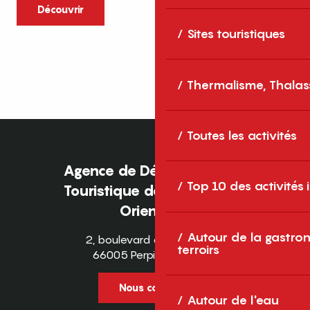
caractère et grands espaces naturels, les
Découvrir
Pyrénées-Orientales sont une destination
Sites touristiques
idéale pour partager des moments en
famille tout au long...
Thermalisme, Thalas
Toutes les activités
Agence de Développement
Top 10 des activités
Touristique des Pyrénées-
Orientales
Autour de la gastron
2, boulevard des Pyrénées
terroirs
66005 Perpignan Cedex
Nous contacter
Autour de l'eau