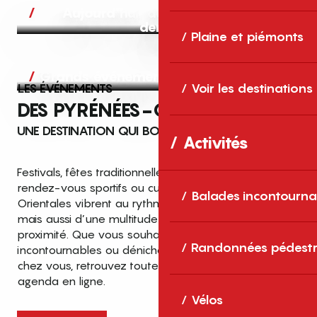
Aujourd’hui, demain et après-
demain
Plaine et piémonts
Grands événements
LES ÉVÉNEMENTS
Voir les destinations
DES PYRÉNÉES-ORIENTALES
UNE DESTINATION QUI BOUGE TOUTE L’ANNÉE
Activités
Festivals, fêtes traditionnelles, concerts, expositions,
rendez-vous sportifs ou culturels… les Pyrénées-
Balades incontourna
Orientales vibrent au rythme de grands temps forts
mais aussi d’une multitude d’événements de
proximité. Que vous souhaitiez vivre les
Top des événements et sorties
Randonnées pédestr
incontournables ou dénicher des sorties près de
en famille
chez vous, retrouvez toutes les infos dans notre
cet été dans les Pyrénées-Orientales
agenda en ligne.
!
Vélos
Entre mer Méditerranée, villages de