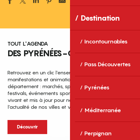
Ajouter aux 
Destination
Incontournables
TOUT L'AGENDA
DES PYRÉNÉES-ORIENTALES
Pass Découvertes
Retrouvez en un clic l’ensemble des fêtes,
manifestations et animations recensées dans le
département : marchés, spectacles, expositions,
Pyrénées
festivals, événements sportifs et culturels… un agenda
vivant et mis à jour pour ne rien manquer de
l’actualité de nos villes et villages.
Méditerranée
Découvrir
Perpignan