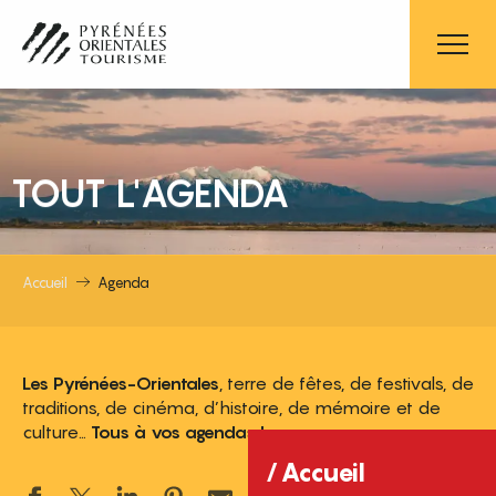
Aller
au
contenu
principal
TOUT L'AGENDA
Accueil
Agenda
Les Pyrénées-Orientales
, terre de fêtes, de festivals, de
traditions, de cinéma, d’histoire, de mémoire et de
culture…
Tous à vos agendas !
Accueil