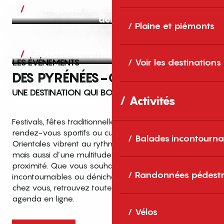
Aujourd’hui, demain et après-
demain
Plaine et piémonts
Grands événements
LES ÉVÉNEMENTS
Voir les destinations
DES PYRÉNÉES-ORIENTALES
UNE DESTINATION QUI BOUGE TOUTE L’ANNÉE
Activités
Festivals, fêtes traditionnelles, concerts, expositions,
rendez-vous sportifs ou culturels… les Pyrénées-
Balades incontourna
Orientales vibrent au rythme de grands temps forts
mais aussi d’une multitude d’événements de
proximité. Que vous souhaitiez vivre les
Top des événements et sorties
Randonnées pédestr
incontournables ou dénicher des sorties près de
en famille
chez vous, retrouvez toutes les infos dans notre
cet été dans les Pyrénées-Orientales
agenda en ligne.
!
Vélos
Entre mer Méditerranée, villages de