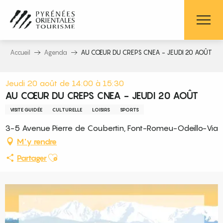
Aller
au
contenu
principal
Accueil
Agenda
AU CŒUR DU CREPS CNEA - JEUDI 20 AOÛT
Jeudi 20 août de 14:00 à 15:30
AU CŒUR DU CREPS CNEA - JEUDI 20 AOÛT
VISITE GUIDÉE
CULTURELLE
LOISIRS
SPORTS
3-5 Avenue Pierre de Coubertin, Font-Romeu-Odeillo-Via
M'y rendre
Ajouter aux favoris
Partager