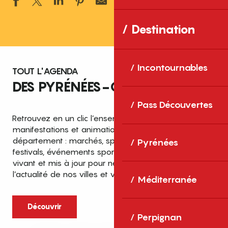
Ajouter aux 
Destination
Incontournables
TOUT L'AGENDA
DES PYRÉNÉES-ORIENTALES
Pass Découvertes
Retrouvez en un clic l’ensemble des fêtes,
manifestations et animations recensées dans le
département : marchés, spectacles, expositions,
Pyrénées
festivals, événements sportifs et culturels… un agenda
vivant et mis à jour pour ne rien manquer de
l’actualité de nos villes et villages.
Méditerranée
Découvrir
Perpignan