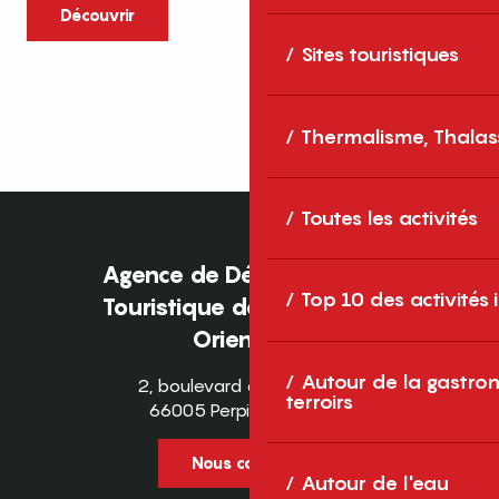
caractère et grands espaces naturels, les
Découvrir
Pyrénées-Orientales sont une destination
Sites touristiques
idéale pour partager des moments en
famille tout au long...
Thermalisme, Thalas
Toutes les activités
Agence de Développement
Top 10 des activités
Touristique des Pyrénées-
Orientales
Autour de la gastron
2, boulevard des Pyrénées
terroirs
66005 Perpignan Cedex
Nous contacter
Autour de l'eau