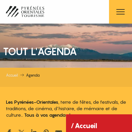
Aller
au
contenu
principal
TOUT L'AGENDA
Accueil
Agenda
Les Pyrénées-Orientales
, terre de fêtes, de festivals, de
traditions, de cinéma, d’histoire, de mémoire et de
culture…
Tous à vos agendas !
Accueil