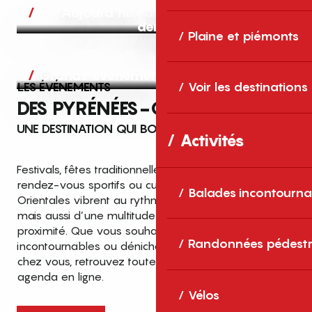
Aujourd’hui, demain et après-
demain
Plaine et piémonts
Grands événements
LES ÉVÉNEMENTS
Voir les destinations
DES PYRÉNÉES-ORIENTALES
UNE DESTINATION QUI BOUGE TOUTE L’ANNÉE
Activités
Festivals, fêtes traditionnelles, concerts, expositions,
rendez-vous sportifs ou culturels… les Pyrénées-
Balades incontourna
Orientales vibrent au rythme de grands temps forts
mais aussi d’une multitude d’événements de
proximité. Que vous souhaitiez vivre les
Top des événements et sorties
Randonnées pédestr
incontournables ou dénicher des sorties près de
en famille
chez vous, retrouvez toutes les infos dans notre
cet été dans les Pyrénées-Orientales
agenda en ligne.
!
Vélos
Entre mer Méditerranée, villages de