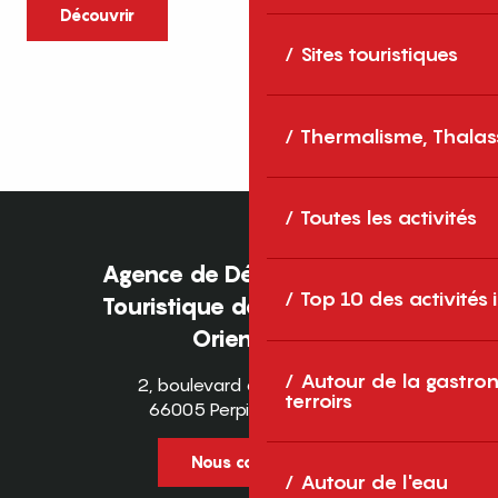
caractère et grands espaces naturels, les
Découvrir
Pyrénées-Orientales sont une destination
Sites touristiques
idéale pour partager des moments en
famille tout au long...
Thermalisme, Thalas
Toutes les activités
Agence de Développement
Top 10 des activités
Touristique des Pyrénées-
Orientales
Autour de la gastron
2, boulevard des Pyrénées
terroirs
66005 Perpignan Cedex
Nous contacter
Autour de l'eau