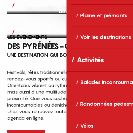
Aujourd’hui, demain et après-
demain
Plaine et piémonts
Grands événements
LES ÉVÉNEMENTS
Voir les destinations
DES PYRÉNÉES-ORIENTALES
UNE DESTINATION QUI BOUGE TOUTE L’ANNÉE
Activités
Festivals, fêtes traditionnelles, concerts, expositions,
rendez-vous sportifs ou culturels… les Pyrénées-
Balades incontourna
Orientales vibrent au rythme de grands temps forts
mais aussi d’une multitude d’événements de
proximité. Que vous souhaitiez vivre les
Top des événements et sorties
Randonnées pédestr
incontournables ou dénicher des sorties près de
en famille
chez vous, retrouvez toutes les infos dans notre
cet été dans les Pyrénées-Orientales
agenda en ligne.
!
Vélos
Entre mer Méditerranée, villages de