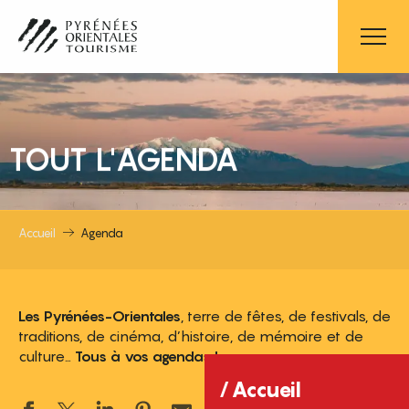
Aller
au
contenu
principal
TOUT L'AGENDA
Accueil
Agenda
Les Pyrénées-Orientales
, terre de fêtes, de festivals, de
traditions, de cinéma, d’histoire, de mémoire et de
culture…
Tous à vos agendas !
Accueil