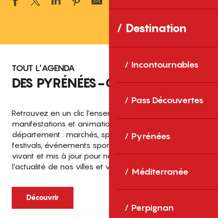
Ajouter aux 
Destination
Incontournables
TOUT L'AGENDA
DES PYRÉNÉES-ORIENTALES
Pass Découvertes
Retrouvez en un clic l’ensemble des fêtes,
manifestations et animations recensées dans le
département : marchés, spectacles, expositions,
Pyrénées
festivals, événements sportifs et culturels… un agenda
vivant et mis à jour pour ne rien manquer de
l’actualité de nos villes et villages.
Méditerranée
Découvrir
Perpignan