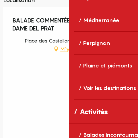
Localisation
BALADE COMMENTÉES HISTOIRE NOTRE
Méditerranée
DAME DEL PRAT
Place des Castellans, Argelès-sur-Mer
Perpignan
M'y rendre
Plaine et piémonts
Voir les destinations
Activités
Balades incontourna