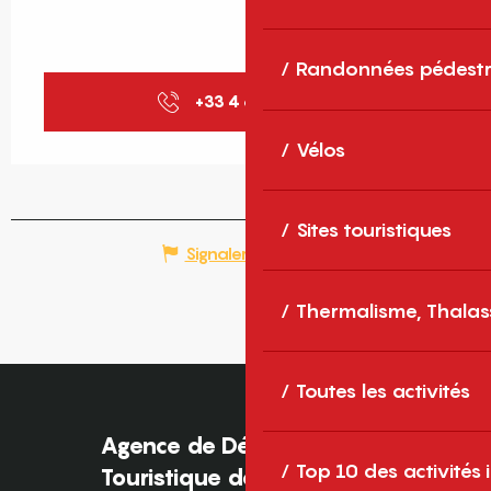
Randonnées pédestr
+33 4 68 81 42
▒▒
Vélos
Sites touristiques
Signaler une erreur
Thermalisme, Thalas
Toutes les activités
Agence de Développement
Top 10 des activités
Touristique des Pyrénées-