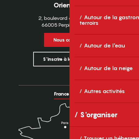
Orientales
Autour de la gastron
2, boulevard des Pyrénées
terroirs
66005 Perpignan Cedex
Nous contacter
Autour de l'eau
S'inscrire à la newsletter
Autour de la neige
Autres activités
France
Europe
S'organiser
Trouver un héberge