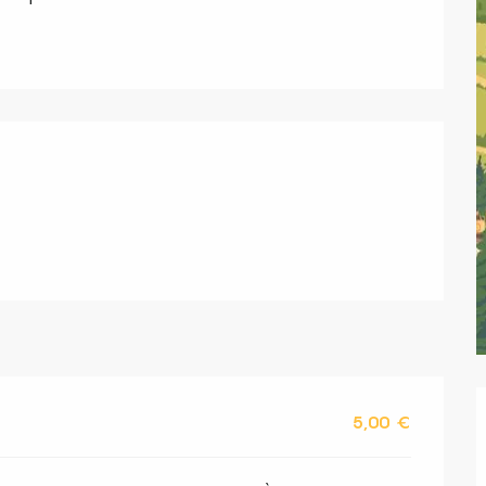
s
5,00 €