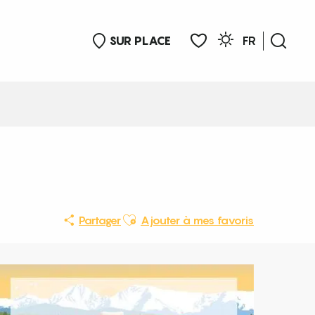
SUR PLACE
FR
Rech
Voir les favoris
Ajouter aux favoris
Partager
Ajouter à mes favoris