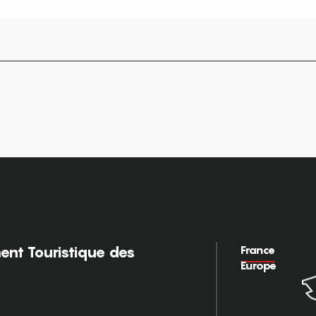
France
nt Touristique des
Europe