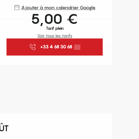
Ajouter à mon calendrier Google
5,00 €
Tarif plein
Voir tous les tarifs
+33 4 68 30 68
▒▒
OÛT