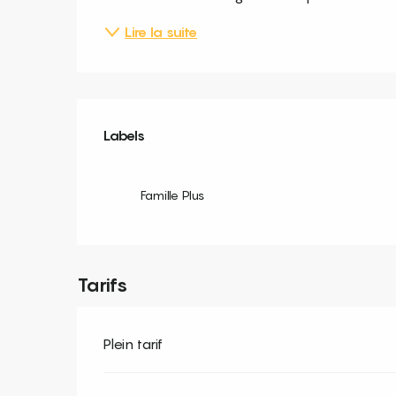
Lire la suite
Offres de prestation
Labels
Labels
Famille Plus
Tarifs
Plein tarif