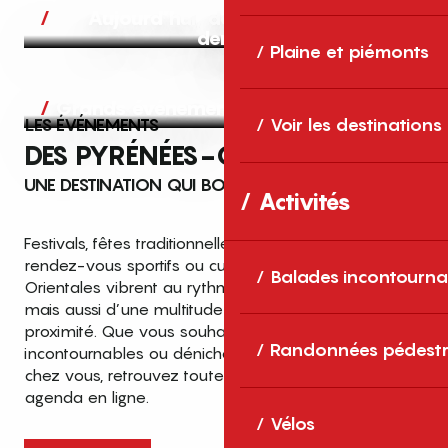
Aujourd’hui, demain et après-
demain
Plaine et piémonts
Grands événements
LES ÉVÉNEMENTS
Voir les destinations
DES PYRÉNÉES-ORIENTALES
UNE DESTINATION QUI BOUGE TOUTE L’ANNÉE
Activités
Festivals, fêtes traditionnelles, concerts, expositions,
rendez-vous sportifs ou culturels… les Pyrénées-
Balades incontourna
Orientales vibrent au rythme de grands temps forts
mais aussi d’une multitude d’événements de
proximité. Que vous souhaitiez vivre les
Top des événements et sorties
Randonnées pédestr
incontournables ou dénicher des sorties près de
en famille
chez vous, retrouvez toutes les infos dans notre
cet été dans les Pyrénées-Orientales
agenda en ligne.
!
Vélos
Entre mer Méditerranée, villages de