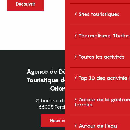
caractère et grands espaces naturels, les
Découvrir
Pyrénées-Orientales sont une destination
Sites touristiques
idéale pour partager des moments en
famille tout au long...
Thermalisme, Thalas
Toutes les activités
Agence de Développement
Top 10 des activités
Touristique des Pyrénées-
Orientales
Autour de la gastron
2, boulevard des Pyrénées
terroirs
66005 Perpignan Cedex
Nous contacter
Autour de l'eau