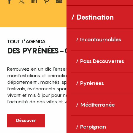
Ajouter aux 
Destination
Incontournables
TOUT L'AGENDA
DES PYRÉNÉES-ORIENTALES
Pass Découvertes
Retrouvez en un clic l’ensemble des fêtes,
manifestations et animations recensées dans le
département : marchés, spectacles, expositions,
Pyrénées
festivals, événements sportifs et culturels… un agenda
vivant et mis à jour pour ne rien manquer de
l’actualité de nos villes et villages.
Méditerranée
Découvrir
Perpignan