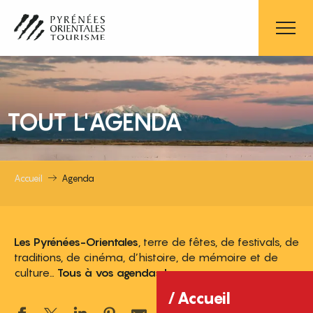
Aller
au
contenu
principal
TOUT L'AGENDA
Accueil
Agenda
Les Pyrénées-Orientales
, terre de fêtes, de festivals, de
traditions, de cinéma, d’histoire, de mémoire et de
culture…
Tous à vos agendas !
Accueil