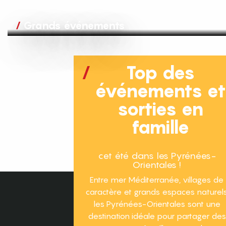
Grands événements
Top des
événements e
sorties en
famille
cet été dans les Pyrénées-
Orientales !
Entre mer Méditerranée, villages de
caractère et grands espaces naturels
les Pyrénées-Orientales sont une
destination idéale pour partager des