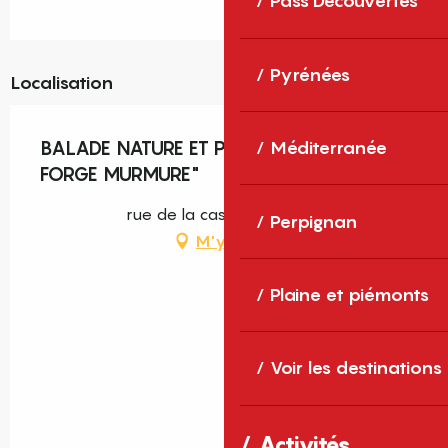
Pass Découvertes
Pyrénées
Localisation
BALADE NATURE ET PATRIMOINE "LA
Méditerranée
FORGE MURMURE"
rue de la caserne, Sorède
Perpignan
M'y rendre
Plaine et piémonts
Voir les destinations
Activités