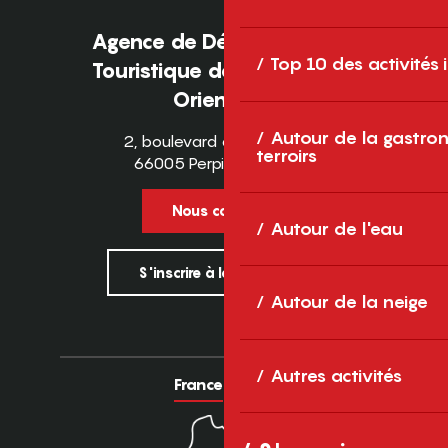
Agence de Développement
Top 10 des activités
Touristique des Pyrénées-
Orientales
Autour de la gastron
2, boulevard des Pyrénées
terroirs
66005 Perpignan Cedex
Nous contacter
Autour de l'eau
S'inscrire à la newsletter
Autour de la neige
Autres activités
France
Europe