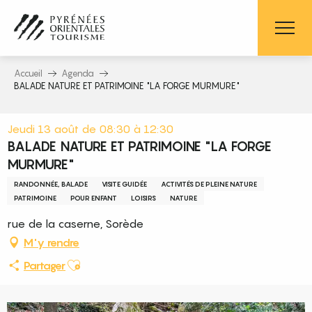
Aller
au
contenu
principal
Accueil
Agenda
BALADE NATURE ET PATRIMOINE "LA FORGE MURMURE"
Jeudi 13 août de 08:30 à 12:30
BALADE NATURE ET PATRIMOINE "LA FORGE
MURMURE"
RANDONNÉE, BALADE
VISITE GUIDÉE
ACTIVITÉS DE PLEINE NATURE
PATRIMOINE
POUR ENFANT
LOISIRS
NATURE
rue de la caserne, Sorède
M'y rendre
Ajouter aux favoris
Partager