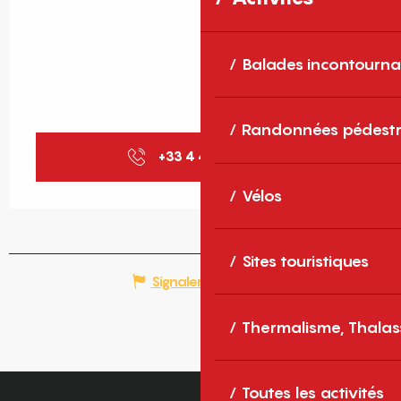
Balades incontourna
Randonnées pédestr
+33 4 48 98 00
▒▒
Vélos
Sites touristiques
Signaler une erreur
Thermalisme, Thalas
Toutes les activités