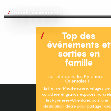
Grands événements
Top des
événements e
sorties en
famille
cet été dans les Pyrénées-
Orientales !
Entre mer Méditerranée, villages de
caractère et grands espaces naturels
les Pyrénées-Orientales sont une
destination idéale pour partager des