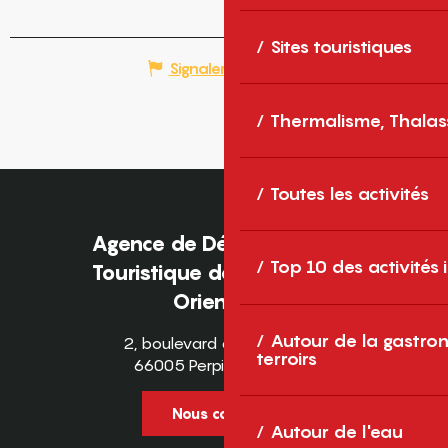
Sites touristiques
Signaler une erreur
Thermalisme, Thalas
Toutes les activités
Agence de Développement
Top 10 des activités
Touristique des Pyrénées-
Orientales
Autour de la gastron
2, boulevard des Pyrénées
terroirs
66005 Perpignan Cedex
Nous contacter
Autour de l'eau