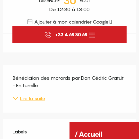
30
DIMANCHE
AOÛT
De 12:30 à 13:00
Ajouter à mon calendrier Google
+33 4 68 30 68
▒▒
Description
Bénédiction des motards par Don Cédric Gratuit 
- En famille
Lire la suite
Offres de prestations
Labels
Labels
Accueil