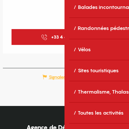
Balades incontourna
Randonnées pédestr
+33 4 68 30 68
▒▒
Vélos
Sites touristiques
Signaler une erreur
Thermalisme, Thalas
Toutes les activités
Agence de Développement