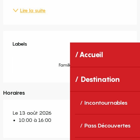
Lire la suite
Offres de prestations
Labels
Labels
Accueil
Famille Plus
Destination
Horaires
Incontournables
Le 13 août 2026
10:00 à 16:00
Pass Découvertes