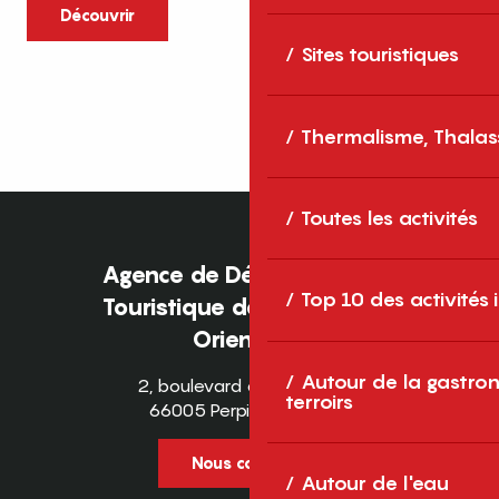
caractère et grands espaces naturels, les
Découvrir
Pyrénées-Orientales sont une destination
Sites touristiques
idéale pour partager des moments en
famille tout au long...
Thermalisme, Thalas
Toutes les activités
Agence de Développement
Top 10 des activités
Touristique des Pyrénées-
Orientales
Autour de la gastron
2, boulevard des Pyrénées
terroirs
66005 Perpignan Cedex
Nous contacter
Autour de l'eau