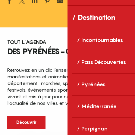
Ajouter aux 
Destination
Incontournables
TOUT L'AGENDA
DES PYRÉNÉES-ORIENTALES
Pass Découvertes
Retrouvez en un clic l’ensemble des fêtes,
manifestations et animations recensées dans le
département : marchés, spectacles, expositions,
Pyrénées
festivals, événements sportifs et culturels… un agenda
vivant et mis à jour pour ne rien manquer de
l’actualité de nos villes et villages.
Méditerranée
Découvrir
Perpignan