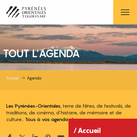
Aller
au
contenu
principal
TOUT L'AGENDA
Accueil
Agenda
Les Pyrénées-Orientales
, terre de fêtes, de festivals, de
traditions, de cinéma, d’histoire, de mémoire et de
culture…
Tous à vos agendas !
Accueil