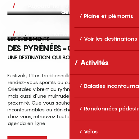
Aujourd’hui, demain et après-
demain
Plaine et piémonts
Grands événements
LES ÉVÉNEMENTS
Voir les destinations
DES PYRÉNÉES-ORIENTALES
UNE DESTINATION QUI BOUGE TOUTE L’ANNÉE
Activités
Festivals, fêtes traditionnelles, concerts, expositions,
rendez-vous sportifs ou culturels… les Pyrénées-
Balades incontourna
Orientales vibrent au rythme de grands temps forts
mais aussi d’une multitude d’événements de
proximité. Que vous souhaitiez vivre les
Top des événements et sorties
Randonnées pédestr
incontournables ou dénicher des sorties près de
en famille
chez vous, retrouvez toutes les infos dans notre
cet été dans les Pyrénées-Orientales
agenda en ligne.
!
Vélos
Entre mer Méditerranée, villages de