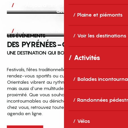
Aujourd’hui, demain et après-
demain
Plaine et piémonts
Grands événements
LES ÉVÉNEMENTS
Voir les destinations
DES PYRÉNÉES-ORIENTALES
UNE DESTINATION QUI BOUGE TOUTE L’ANNÉE
Activités
Festivals, fêtes traditionnelles, concerts, expositions,
rendez-vous sportifs ou culturels… les Pyrénées-
Balades incontourna
Orientales vibrent au rythme de grands temps forts
mais aussi d’une multitude d’événements de
proximité. Que vous souhaitiez vivre les
Top des événements et sorties
Randonnées pédestr
incontournables ou dénicher des sorties près de
en famille
chez vous, retrouvez toutes les infos dans notre
cet été dans les Pyrénées-Orientales
agenda en ligne.
!
Vélos
Entre mer Méditerranée, villages de