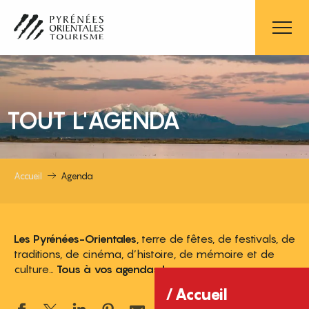
Aller
au
contenu
principal
TOUT L'AGENDA
Accueil
Agenda
Les Pyrénées-Orientales
, terre de fêtes, de festivals, de
traditions, de cinéma, d’histoire, de mémoire et de
culture…
Tous à vos agendas !
Accueil