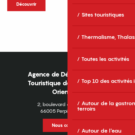
caractère et grands espaces naturels, les
Découvrir
Pyrénées-Orientales sont une destination
Sites touristiques
idéale pour partager des moments en
famille tout au long...
Thermalisme, Thalas
Toutes les activités
Agence de Développement
Top 10 des activités
Touristique des Pyrénées-
Orientales
Autour de la gastron
2, boulevard des Pyrénées
terroirs
66005 Perpignan Cedex
Nous contacter
Autour de l'eau