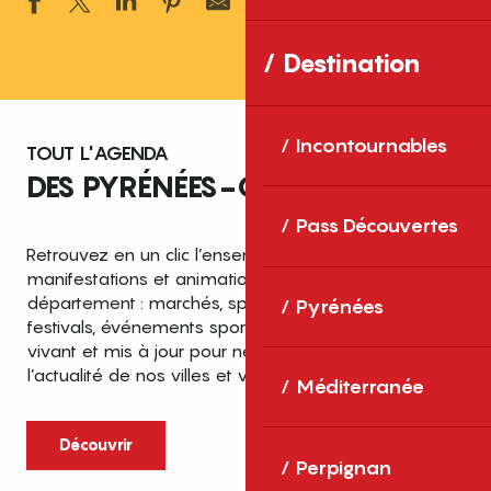
Ajouter aux 
Destination
Incontournables
TOUT L'AGENDA
DES PYRÉNÉES-ORIENTALES
Pass Découvertes
Retrouvez en un clic l’ensemble des fêtes,
manifestations et animations recensées dans le
département : marchés, spectacles, expositions,
Pyrénées
festivals, événements sportifs et culturels… un agenda
vivant et mis à jour pour ne rien manquer de
l’actualité de nos villes et villages.
Méditerranée
Découvrir
Perpignan