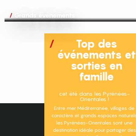
Grands événements
Top des
événements e
sorties en
famille
cet été dans les Pyrénées-
Orientales !
Entre mer Méditerranée, villages de
caractère et grands espaces naturels
les Pyrénées-Orientales sont une
destination idéale pour partager des