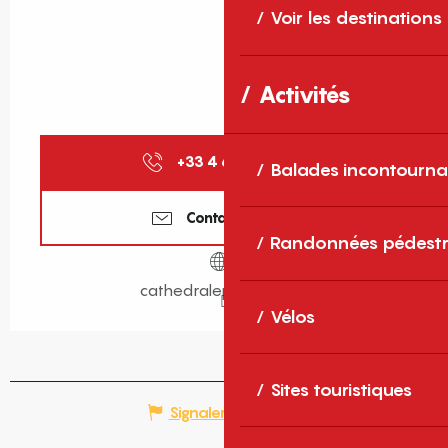
Voir les destinations
Activités
+33 4 68 66 30
▒▒
Balades incontourna
Contactez-nous
Randonnées pédestr
cathedraleperpignan.fr
Vélos
Sites touristiques
Signaler une erreur