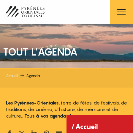
Aller
au
contenu
principal
TOUT L'AGENDA
Accueil
Agenda
Les Pyrénées-Orientales
, terre de fêtes, de festivals, de
traditions, de cinéma, d’histoire, de mémoire et de
culture…
Tous à vos agendas !
Accueil