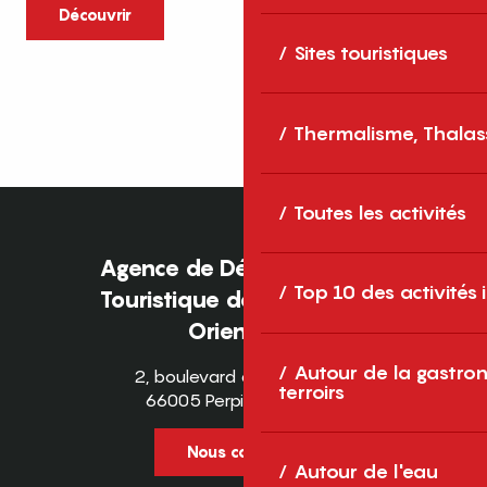
caractère et grands espaces naturels, les
Découvrir
Pyrénées-Orientales sont une destination
Sites touristiques
idéale pour partager des moments en
famille tout au long...
Thermalisme, Thalas
Toutes les activités
Agence de Développement
Top 10 des activités
Touristique des Pyrénées-
Orientales
Autour de la gastron
2, boulevard des Pyrénées
terroirs
66005 Perpignan Cedex
Nous contacter
Autour de l'eau