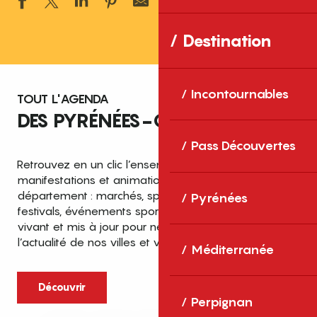
Ajouter aux 
Destination
Incontournables
TOUT L'AGENDA
DES PYRÉNÉES-ORIENTALES
Pass Découvertes
Retrouvez en un clic l’ensemble des fêtes,
manifestations et animations recensées dans le
département : marchés, spectacles, expositions,
Pyrénées
festivals, événements sportifs et culturels… un agenda
vivant et mis à jour pour ne rien manquer de
l’actualité de nos villes et villages.
Méditerranée
Découvrir
Perpignan