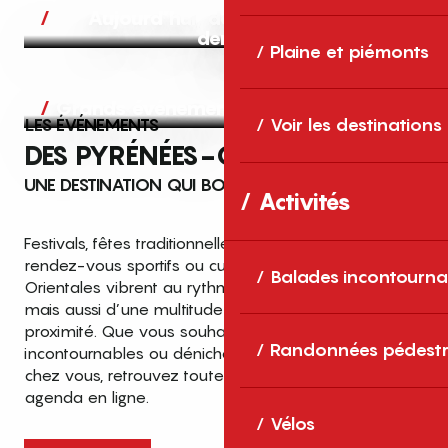
Aujourd’hui, demain et après-
demain
Plaine et piémonts
Grands événements
LES ÉVÉNEMENTS
Voir les destinations
DES PYRÉNÉES-ORIENTALES
UNE DESTINATION QUI BOUGE TOUTE L’ANNÉE
Activités
Festivals, fêtes traditionnelles, concerts, expositions,
rendez-vous sportifs ou culturels… les Pyrénées-
Balades incontourna
Orientales vibrent au rythme de grands temps forts
mais aussi d’une multitude d’événements de
proximité. Que vous souhaitiez vivre les
Top des événements et sorties
Randonnées pédestr
incontournables ou dénicher des sorties près de
en famille
chez vous, retrouvez toutes les infos dans notre
cet été dans les Pyrénées-Orientales
agenda en ligne.
!
Vélos
Entre mer Méditerranée, villages de