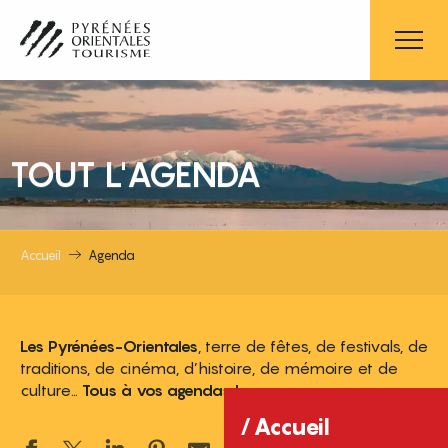
Aller
au
contenu
principal
TOUT L'AGENDA
Accueil
Agenda
Les Pyrénées-Orientales
, terre de fêtes, de festivals, de
traditions, de cinéma, d’histoire, de mémoire et de
culture…
Tous à vos agendas !
Accueil