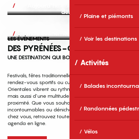
Aujourd’hui, demain et après-
demain
Plaine et piémonts
Grands événements
LES ÉVÉNEMENTS
Voir les destinations
DES PYRÉNÉES-ORIENTALES
UNE DESTINATION QUI BOUGE TOUTE L’ANNÉE
Activités
Festivals, fêtes traditionnelles, concerts, expositions,
rendez-vous sportifs ou culturels… les Pyrénées-
Balades incontourna
Orientales vibrent au rythme de grands temps forts
mais aussi d’une multitude d’événements de
proximité. Que vous souhaitiez vivre les
Top des événements et sorties
Randonnées pédestr
incontournables ou dénicher des sorties près de
en famille
chez vous, retrouvez toutes les infos dans notre
cet été dans les Pyrénées-Orientales
agenda en ligne.
!
Vélos
Entre mer Méditerranée, villages de