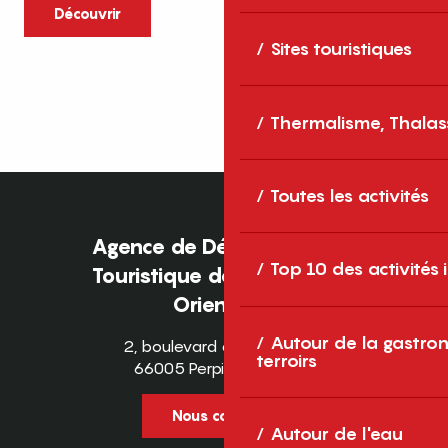
caractère et grands espaces naturels, les
Découvrir
Pyrénées-Orientales sont une destination
Sites touristiques
idéale pour partager des moments en
famille tout au long...
Thermalisme, Thalas
Toutes les activités
Agence de Développement
Top 10 des activités
Touristique des Pyrénées-
Orientales
Autour de la gastron
2, boulevard des Pyrénées
terroirs
66005 Perpignan Cedex
Nous contacter
Autour de l'eau