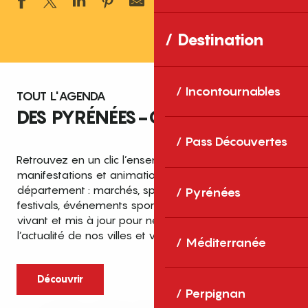
Ajouter aux 
Destination
Incontournables
TOUT L'AGENDA
DES PYRÉNÉES-ORIENTALES
Pass Découvertes
Retrouvez en un clic l’ensemble des fêtes,
manifestations et animations recensées dans le
département : marchés, spectacles, expositions,
Pyrénées
festivals, événements sportifs et culturels… un agenda
vivant et mis à jour pour ne rien manquer de
l’actualité de nos villes et villages.
Méditerranée
Découvrir
Perpignan