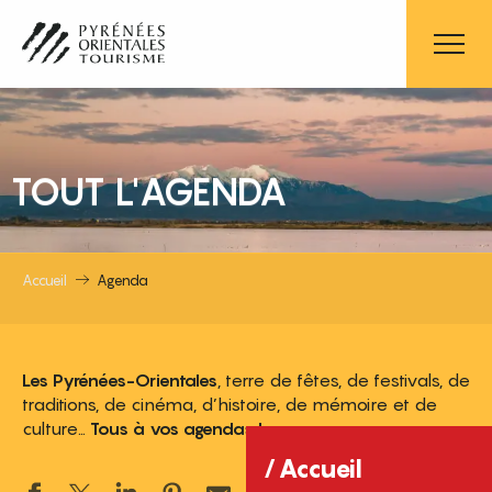
Aller
au
contenu
principal
TOUT L'AGENDA
Accueil
Agenda
Les Pyrénées-Orientales
, terre de fêtes, de festivals, de
traditions, de cinéma, d’histoire, de mémoire et de
culture…
Tous à vos agendas !
Accueil