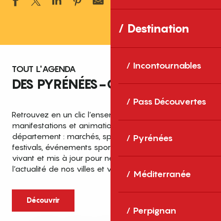
Ajouter aux 
Destination
Incontournables
TOUT L'AGENDA
DES PYRÉNÉES-ORIENTALES
Pass Découvertes
Retrouvez en un clic l’ensemble des fêtes,
manifestations et animations recensées dans le
département : marchés, spectacles, expositions,
Pyrénées
festivals, événements sportifs et culturels… un agenda
vivant et mis à jour pour ne rien manquer de
l’actualité de nos villes et villages.
Méditerranée
Découvrir
Perpignan