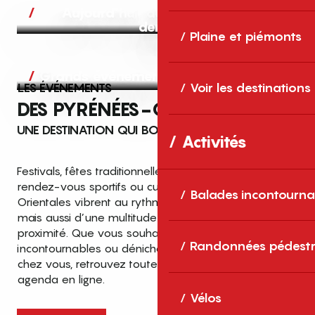
Aujourd’hui, demain et après-
demain
Plaine et piémonts
Grands événements
LES ÉVÉNEMENTS
Voir les destinations
DES PYRÉNÉES-ORIENTALES
UNE DESTINATION QUI BOUGE TOUTE L’ANNÉE
Activités
Festivals, fêtes traditionnelles, concerts, expositions,
rendez-vous sportifs ou culturels… les Pyrénées-
Balades incontourna
Orientales vibrent au rythme de grands temps forts
mais aussi d’une multitude d’événements de
proximité. Que vous souhaitiez vivre les
Top des événements et sorties
Randonnées pédestr
incontournables ou dénicher des sorties près de
en famille
chez vous, retrouvez toutes les infos dans notre
cet été dans les Pyrénées-Orientales
agenda en ligne.
!
Vélos
Entre mer Méditerranée, villages de