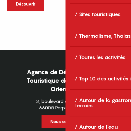
caractère et grands espaces naturels, les
Découvrir
Pyrénées-Orientales sont une destination
Sites touristiques
idéale pour partager des moments en
famille tout au long...
Thermalisme, Thalas
Toutes les activités
Agence de Développement
Top 10 des activités
Touristique des Pyrénées-
Orientales
Autour de la gastron
2, boulevard des Pyrénées
terroirs
66005 Perpignan Cedex
Nous contacter
Autour de l'eau