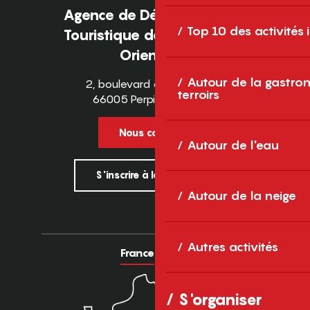
Agence de Développement
Top 10 des activités
Touristique des Pyrénées-
Orientales
Autour de la gastron
2, boulevard des Pyrénées
terroirs
66005 Perpignan Cedex
Nous contacter
Autour de l'eau
S'inscrire à la newsletter
Autour de la neige
Autres activités
France
Europe
S'organiser