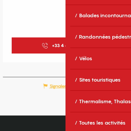
Balades incontourna
Randonnées pédestr
+33 4 68 80 14
▒▒
Vélos
Sites touristiques
Signaler une erreur
Thermalisme, Thalas
Toutes les activités