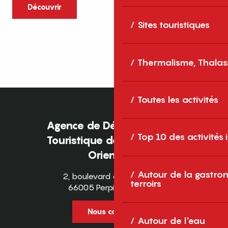
caractère et grands espaces naturels, les
Découvrir
Pyrénées-Orientales sont une destination
Sites touristiques
idéale pour partager des moments en
famille tout au long...
Thermalisme, Thalas
Toutes les activités
Agence de Développement
Top 10 des activités
Touristique des Pyrénées-
Orientales
Autour de la gastron
2, boulevard des Pyrénées
terroirs
66005 Perpignan Cedex
Nous contacter
Autour de l'eau