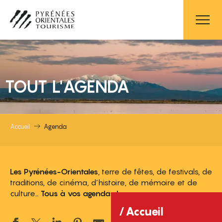
Aller
au
contenu
principal
TOUT L'AGENDA
Accueil
Agenda
Les Pyrénées-Orientales
, terre de fêtes, de festivals, de
traditions, de cinéma, d’histoire, de mémoire et de
culture…
Tous à vos agendas !
Accueil