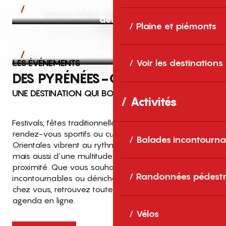
Aujourd’hui, demain et après-
demain
Plaine et piémonts
Grands événements
LES ÉVÉNEMENTS
Voir les destinations
DES PYRÉNÉES-ORIENTALES
UNE DESTINATION QUI BOUGE TOUTE L’ANNÉE
Activités
Festivals, fêtes traditionnelles, concerts, expositions,
rendez-vous sportifs ou culturels… les Pyrénées-
Balades incontourna
Orientales vibrent au rythme de grands temps forts
mais aussi d’une multitude d’événements de
proximité. Que vous souhaitiez vivre les
Top des événements et sorties
Randonnées pédestr
incontournables ou dénicher des sorties près de
en famille
chez vous, retrouvez toutes les infos dans notre
cet été dans les Pyrénées-Orientales
agenda en ligne.
!
Vélos
Entre mer Méditerranée, villages de