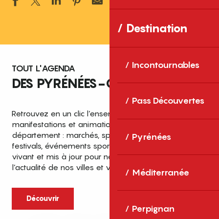
Ajouter aux 
Destination
Incontournables
TOUT L'AGENDA
DES PYRÉNÉES-ORIENTALES
Pass Découvertes
Retrouvez en un clic l’ensemble des fêtes,
manifestations et animations recensées dans le
département : marchés, spectacles, expositions,
Pyrénées
festivals, événements sportifs et culturels… un agenda
vivant et mis à jour pour ne rien manquer de
l’actualité de nos villes et villages.
Méditerranée
Découvrir
Perpignan